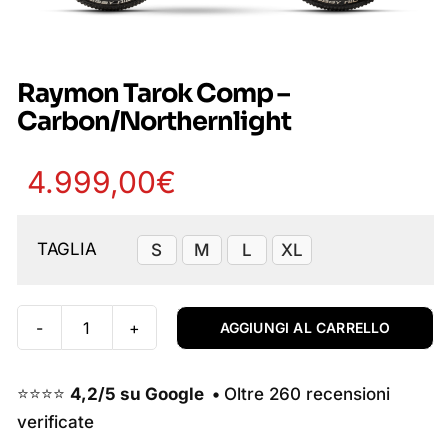
Raymon Tarok Comp –
Carbon/Northernlight
4.999,00
€
Disponibile su ordinazione
TAGLIA
S
M
L
XL

AGGIUNGI AL CARRELLO
Raymon
Tarok
Comp
⭐⭐⭐⭐
4,2/5 su Google •
Oltre 260 recensioni
-
verificate
Carbon/Northernlight