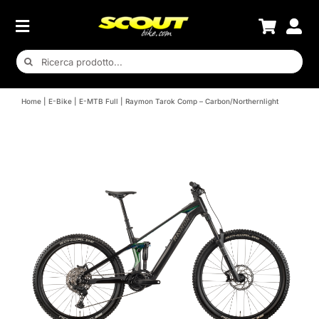
Salta
al
contenuto
Cerca
per:
Home
E-Bike
E-MTB Full
Raymon Tarok Comp – Carbon/Northernlight