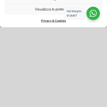
Visualizza le preferenze
Hai bisogno
SCOPRI DI PIÙ
di aiuto?
Privacy & Cookies
Hai bisogno di assistenza per la tua bici?
Contattaci
o prenota un intervento in
officina
Domande e risposte utili
È obbligatorio prendere appuntamento?