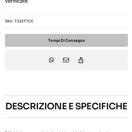
M10
verificate
630W
2026
SKU:
T323TTCC
-
Tanzanite
Carbon
Tempi Di Consegna
View
quantità
DESCRIZIONE E SPECIFICHE