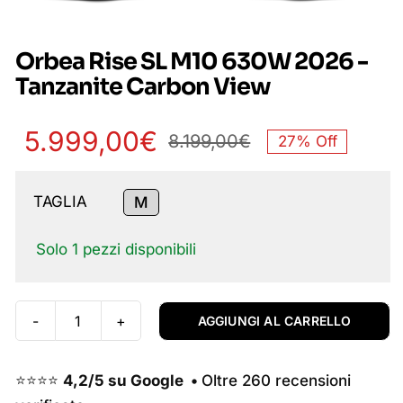
Orbea Rise SL M10 630W 2026 -
Tanzanite Carbon View
5.999,00
€
8.199,00
€
27% Off
Il
Il
prezzo
prezzo
TAGLIA
M

originale
attuale
Solo 1 pezzi disponibili
era:
è:
8.199,00€.
5.999,00€.
AGGIUNGI AL CARRELLO
Orbea
Rise
SL
⭐⭐⭐⭐
4,2/5 su Google •
Oltre 260 recensioni