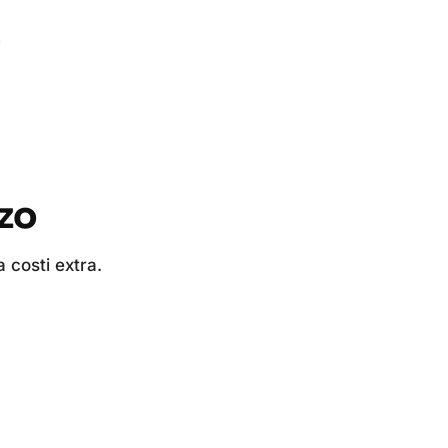
s
zzo
 costi extra.