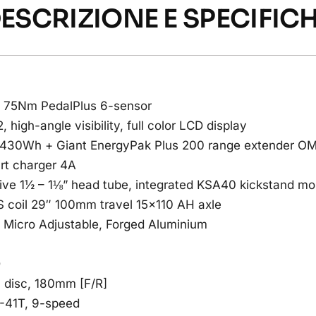
ESCRIZIONE E SPECIFIC
2, 75Nm PedalPlus 6-sensor
 high-angle visibility, full color LCD display
t 430Wh + Giant EnergyPak Plus 200 range extender 
rt charger 4A
ive 1½ – 1⅛” head tube, integrated KSA40 kickstand mo
 coil 29″ 100mm travel 15×110 AH axle
t Micro Adjustable, Forged Aluminium
D
 disc, 180mm [F/R]
1-41T, 9-speed