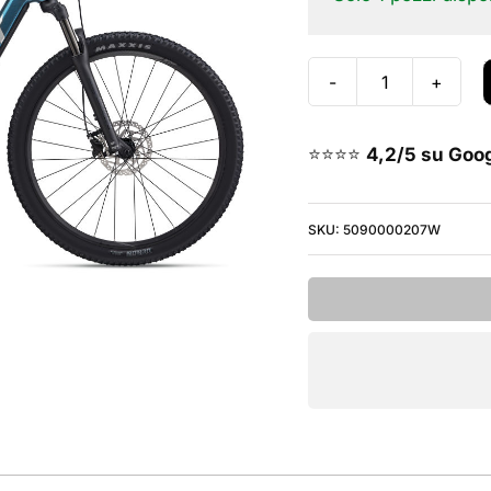
Giant
Talon
E+
⭐⭐⭐⭐
4,2/5 su Goo
2026
-
SKU:
5090000207W
Electron
Blue
quantità