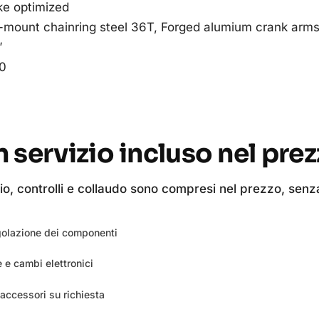
ke optimized
t-mount chainring steel 36T, Forged alumium crank arm
″
80
 servizio incluso nel pre
, controlli e collaudo sono compresi nel prezzo, senza
olazione dei componenti
 e cambi elettronici
accessori su richiesta