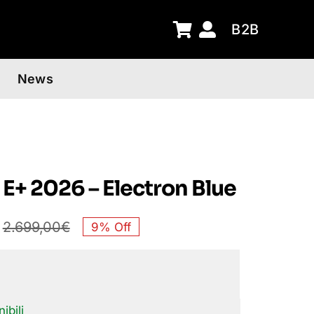
B2B
News
 E+ 2026 – Electron Blue
2.699,00
€
9% Off
Il
Il
prezzo
prezzo
originale
attuale
ibili