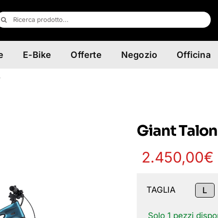
erca
er:
e
E-Bike
Offerte
Negozio
Officina
e
Giant Talon
2.450,00
€
TAGLIA
L

Solo 1 pezzi dispon