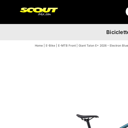
Salta
C
al
p
contenuto
Biciclett
Home
E-Bike
E-MTB Front
Giant Talon E+ 2026 – Electron Blu