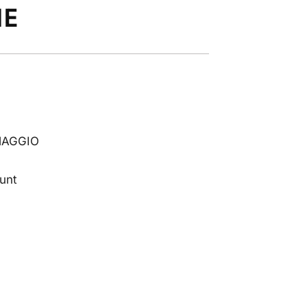
HE
OMAGGIO
unt