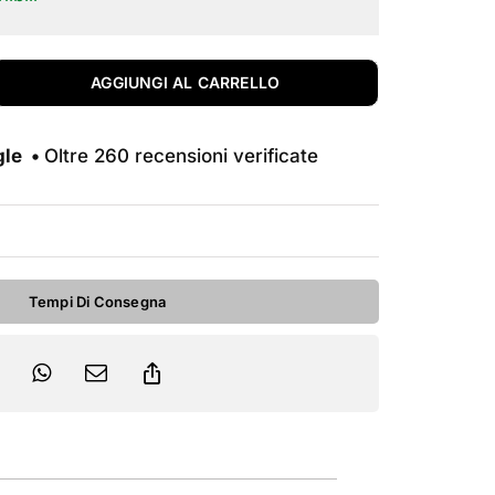
era:
è:
2.699,00€.
2.450,00€.
AGGIUNGI AL CARRELLO
gle •
Oltre 260 recensioni verificate
Tempi Di Consegna