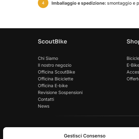
Imballaggio e spedizione:
smontaggio e pr
4
ScoutBike
Sho
Chi Siamo
Bicicl
Il nostro negozio
E-Bik
Officina ScoutBike
Acces
Officina Biciclette
Offert
Officina E-bike
Revisione Sospensioni
Contatti
News
PAGAMENTI SICU
Gestisci Consenso