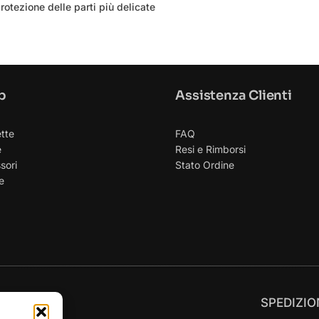
otezione delle parti più delicate
p
Assistenza Clienti
ette
FAQ
e
Resi e Rimborsi
sori
Stato Ordine
e
RI
SPEDIZIONI