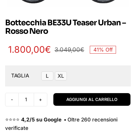
Bottecchia BE33U Teaser Urban –
Rosso Nero
1.800,00
€
3.049,00
€
41% Off
Il
Il
Disponibile su ordinazione
prezzo
prezzo
TAGLIA
L
XL

originale
attuale
era:
è:
AGGIUNGI AL CARRELLO
Bottecchia
3.049,00€.
1.800,00€.
BE33U
Teaser
⭐⭐⭐⭐
4,2/5 su Google •
Oltre 260 recensioni
Urban
verificate