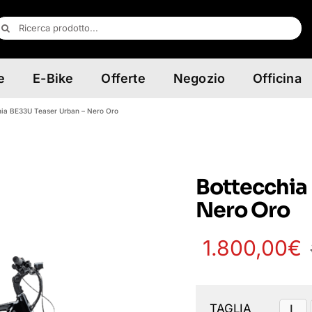
erca
er:
e
E-Bike
Offerte
Negozio
Officina
hia BE33U Teaser Urban – Nero Oro
Bottecchia
Nero Oro
1.800,00
€
Disponibile su ordi
TAGLIA
L
