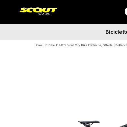
Salta
C
al
p
contenuto
Biciclett
Home
E-Bike
E-MTB Front
City Bike Elettriche
Offerte
Bottecc