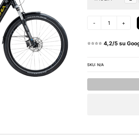
Bottecchia
BE33U
Teaser
⭐⭐⭐⭐
4,2/5 su Goo
Urban
-
SKU:
N/A
Nero
Oro
quantità