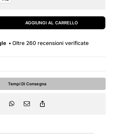
originale
attuale
era:
è:
AGGIUNGI AL CARRELLO
3.049,00€.
1.800,00€.
gle •
Oltre 260 recensioni verificate
Tempi Di Consegna