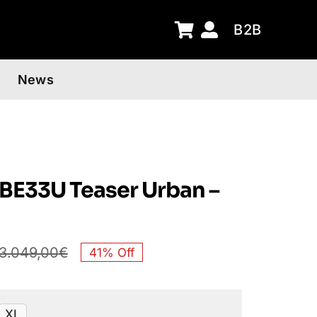
B2B
News
 BE33U Teaser Urban –
3.049,00
€
41% Off
Il
Il
nazione
prezzo
prezzo
XL