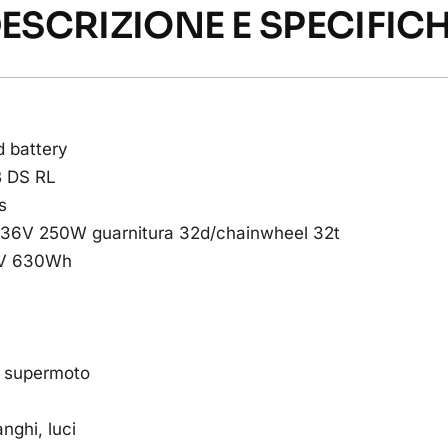
ESCRIZIONE E SPECIFIC
 battery
 DS RL
s
36V 250W guarnitura 32d/chainwheel 32t
6V 630Wh
 supermoto
nghi, luci