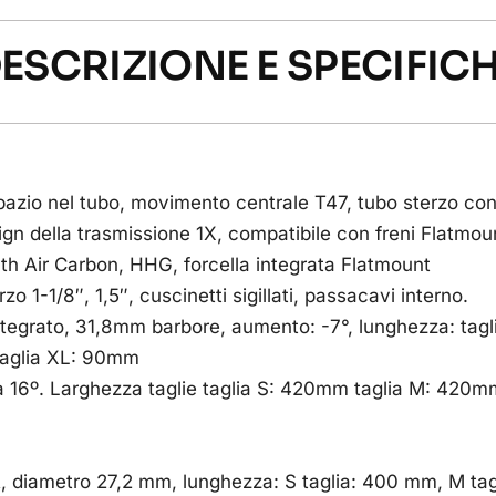
ESCRIZIONE E SPECIFIC
 spazio nel tubo, movimento centrale T47, tubo sterzo c
n della trasmissione 1X, compatibile con freni Flatmou
lth Air Carbon, HHG, forcella integrata Flatmount
o 1-1/8″, 1,5″, cuscinetti sigillati, passacavi interno.
tegrato, 31,8mm barbore, aumento: -7°, lunghezza: tagl
taglia XL: 90mm
 16º. Larghezza taglie taglia S: 420mm taglia M: 420
R, diametro 27,2 mm, lunghezza: S taglia: 400 mm, M ta