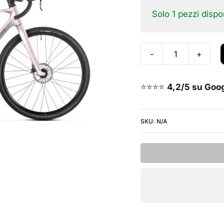
Solo 1 pezzi dispon
Mondraker
Arid
Carbon
⭐⭐⭐⭐
4,2/5 su Goo
S
2026
SKU:
N/A
-
Mirage
Silver
quantità