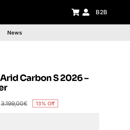
B2B
News
Arid Carbon S 2026 –
er
3.199,00
€
13% Off
Il
Il
prezzo
prezzo