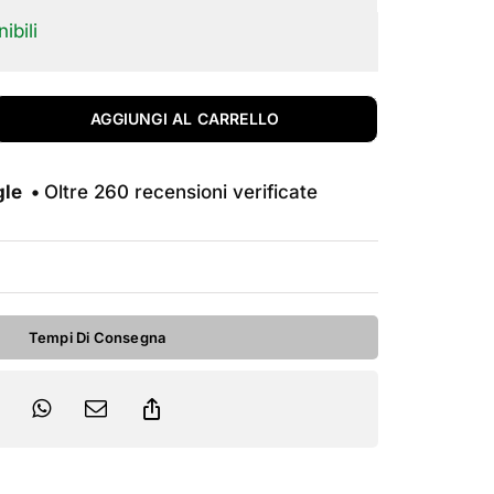
originale
attuale
ibili
era:
è:
3.199,00€.
2.790,00€.
AGGIUNGI AL CARRELLO
gle •
Oltre 260 recensioni verificate
Tempi Di Consegna