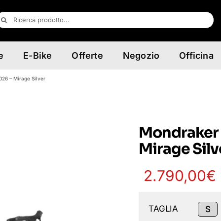
erca
er:
e
E-Bike
Offerte
Negozio
Officina
26 – Mirage Silver
Mondraker 
Mirage Silv
2.790,00
€
TAGLIA
S
