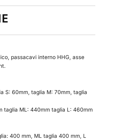
HE
onico, passacavi interno HHG, asse
nt.
ia S: 60mm, taglia M: 70mm, taglia
mm taglia ML: 440mm taglia L: 460mm
glia: 400 mm, ML taglia 400 mm, L