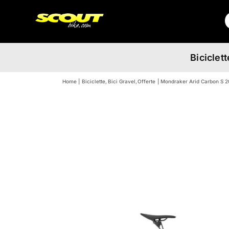
Salta
C
al
p
contenuto
Biciclett
Home
Biciclette
Bici Gravel
Offerte
Mondraker Arid Carbon S 20