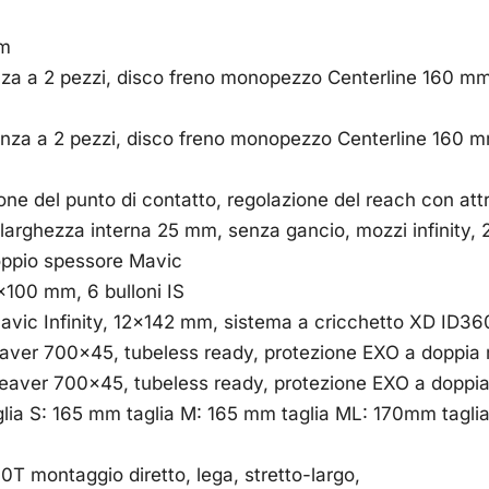
mm
nza a 2 pezzi, disco freno monopezzo Centerline 160 mm c
inza a 2 pezzi, disco freno monopezzo Centerline 160 mm 
e del punto di contatto, regolazione del reach con attre
larghezza interna 25 mm, senza gancio, mozzi infinity, 2
doppio spessore Mavic
×100 mm, 6 bulloni IS
ic Infinity, 12×142 mm, sistema a cricchetto XD ID360
aver 700×45, tubeless ready, protezione EXO a doppia m
eaver 700×45, tubeless ready, protezione EXO a doppia 
glia S: 165 mm taglia M: 165 mm taglia ML: 170mm tagli
T montaggio diretto, lega, stretto-largo,