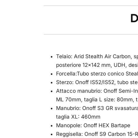
D
Telaio: Arid Stealth Air Carbon,
posteriore 12×142 mm, UDH, desig
Forcella:Tubo sterzo conico Stea
Sterzo: Onoff IS52/IS52, tubo sterz
Attacco manubrio: Onoff Semi-In
ML 70mm, taglia L size: 80mm, 
Manubrio: Onoff S3 GR svasatura
taglia XL: 460mm
Manopole: Onoff HEX Bartape
Reggisella: Onoff S9 Carbon 15-