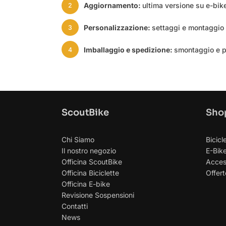
Aggiornamento:
ultima versione su e-bike
2
Personalizzazione:
settaggi e montaggio 
3
Imballaggio e spedizione:
smontaggio e pr
4
ScoutBike
Sho
Chi Siamo
Bicicl
Il nostro negozio
E-Bik
Officina ScoutBike
Acces
Officina Biciclette
Offert
Officina E-bike
Revisione Sospensioni
Contatti
News