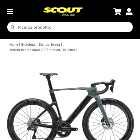
Salta
al
contenuto
Cerca
per:
Home
Biciclette
Bici da Strada
Merida Reacto 9000 2027 – Silver/Ud Bronze