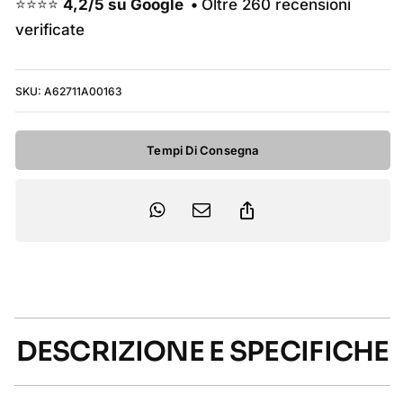
9000
⭐⭐⭐⭐
4,2/5 su Google •
Oltre 260 recensioni
2027
verificate
-
Silver/Ud
SKU:
A62711A00163
Bronze
quantità
Tempi Di Consegna
DESCRIZIONE E SPECIFICHE