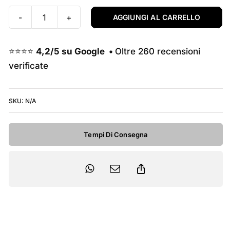
AGGIUNGI AL CARRELLO
era:
è:
Giant
Propel
6.599,00€.
4.990,00€.
Advanced
⭐⭐⭐⭐
4,2/5 su Google •
Oltre 260 recensioni
Pro
verificate
0
Di2
SKU:
N/A
2025
-
Ocean
Tempi Di Consegna
Twilight
quantità