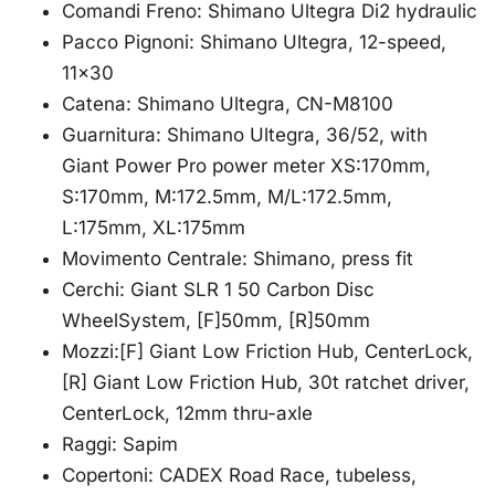
Comandi Freno: Shimano Ultegra Di2 hydraulic
Pacco Pignoni: Shimano Ultegra, 12-speed,
11×30
Catena: Shimano Ultegra, CN-M8100
Guarnitura: Shimano Ultegra, 36/52, with
Giant Power Pro power meter XS:170mm,
S:170mm, M:172.5mm, M/L:172.5mm,
L:175mm, XL:175mm
Movimento Centrale: Shimano, press fit
Cerchi: Giant SLR 1 50 Carbon Disc
WheelSystem, [F]50mm, [R]50mm
Mozzi:[F] Giant Low Friction Hub, CenterLock,
[R] Giant Low Friction Hub, 30t ratchet driver,
CenterLock, 12mm thru-axle
Raggi: Sapim
Copertoni: CADEX Road Race, tubeless,