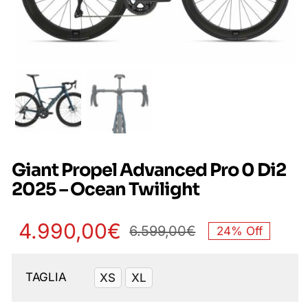
Giant Propel Advanced Pro 0 Di2
2025 – Ocean Twilight
4.990,00
€
6.599,00
€
24% Off
Il
Il
prezzo
prezzo
TAGLIA
XS
XL

originale
attuale