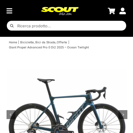
Salta
al
contenuto
Cerca
per:
Home
Biciclette
Bici da Strada
Offerte
Giant Propel Advanced Pro 0 Di2 2025 – Ocean Twilight