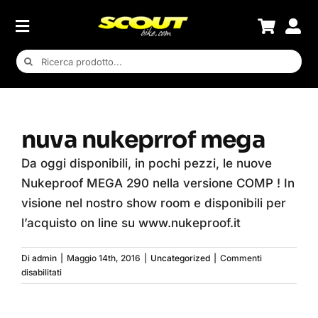
Salta
al
contenuto
Cerca
per:
nuva nukeprrof mega
Da oggi disponibili, in pochi pezzi, le nuove
Nukeproof MEGA 290 nella versione COMP ! In
visione nel nostro show room e disponibili per
l’acquisto on line su www.nukeproof.it
Di
admin
|
Maggio 14th, 2016
|
Uncategorized
|
Commenti
su
disabilitati
nuva
nukeprrof
mega