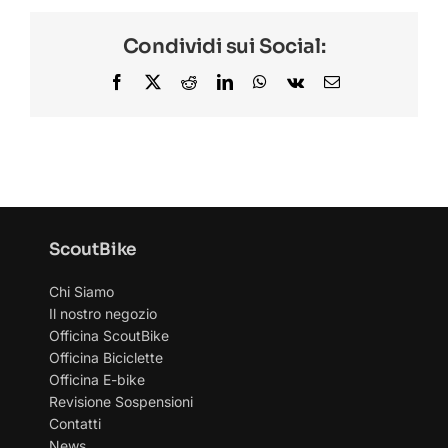
Condividi sui Social:
Facebook
X
Reddit
LinkedIn
WhatsApp
Vk
Email
ScoutBike
Chi Siamo
Il nostro negozio
Officina ScoutBike
Officina Biciclette
Officina E-bike
Revisione Sospensioni
Contatti
News