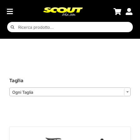
Salta
al
contenuto
Cerca
per:
Taglia

Ogni Taglia