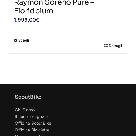
Raymon Soreno Pure –
del
Floridplum
prodotto
1.999,00
€
Scegli
Dettagli
Questo
prodotto
ha
più
varianti.
Le
ScoutBike
opzioni
possono
Chi Siamo
essere
Il nostro negozio
scelte
Officina ScoutBike
Officina Biciclette
nella