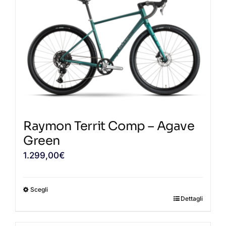
Raymon Territ Comp – Agave
Green
1.299,00
€
Scegli
Dettagli
Questo
prodotto