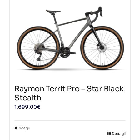
ha
più
varianti.
Le
opzioni
possono
essere
scelte
nella
pagina
Raymon Territ Pro – Star Black
del
Stealth
prodotto
1.699,00
€
Scegli
Dettagli
Questo