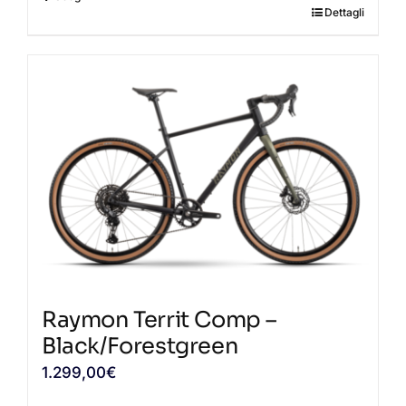
Dettagli
Questo
prodotto
ha
più
varianti.
Le
opzioni
possono
essere
scelte
nella
pagina
Raymon Territ Comp –
del
Black/Forestgreen
prodotto
1.299,00
€