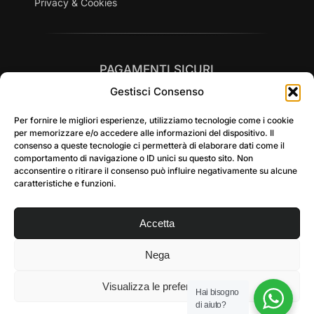
Privacy & Cookies
PAGAMENTI SICURI
Gestisci Consenso
Per fornire le migliori esperienze, utilizziamo tecnologie come i cookie
per memorizzare e/o accedere alle informazioni del dispositivo. Il
consenso a queste tecnologie ci permetterà di elaborare dati come il
comportamento di navigazione o ID unici su questo sito. Non
SPEDIZIONI RAPIDE in tutta Italia
acconsentire o ritirare il consenso può influire negativamente su alcune
caratteristiche e funzioni.
Accetta
Nega
Visualizza le preferenze
Hai bisogno
© 2026 SCOUT SNC DI LARGHI SERGIO E C. – P.IVA
di aiuto?
10161180152 – Tutti i diritti riservati