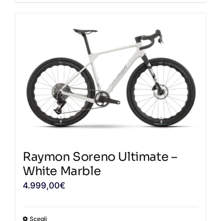
prodotto
ha
più
varianti.
Le
opzioni
possono
essere
scelte
nella
pagina
Raymon Soreno Ultimate –
del
White Marble
prodotto
4.999,00
€
Scegli