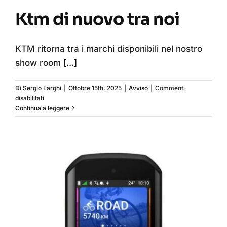
Ktm di nuovo tra noi
KTM ritorna tra i marchi disponibili nel nostro
show room
[...]
Di
Sergio Larghi
|
Ottobre 15th, 2025
|
Avviso
|
Commenti
su
disabilitati
Ktm
Continua a leggere
di
nuovo
tra
noi