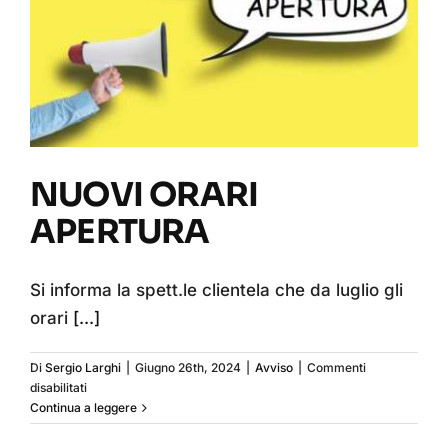
NUOVI ORARI APERTURA
NUOVI ORARI
APERTURA
Si informa la spett.le clientela che da luglio gli
orari
[...]
Di
Sergio Larghi
|
Giugno 26th, 2024
|
Avviso
|
Commenti
su
disabilitati
NUOVI
Continua a leggere
ORARI
APERTURA