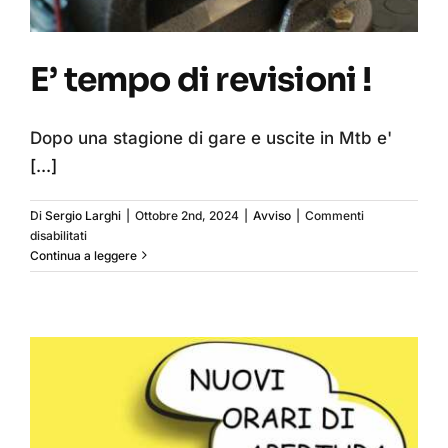
E’ tempo di revisioni !
Dopo una stagione di gare e uscite in Mtb e'
[...]
Di
Sergio Larghi
|
Ottobre 2nd, 2024
|
Avviso
|
Commenti
su
disabilitati
E’
Continua a leggere
tempo
di
revisioni
!