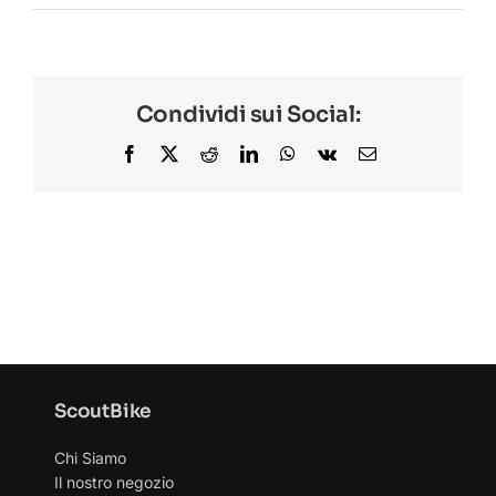
BLACK
FRIDAY
Condividi sui Social:
Facebook
X
Reddit
LinkedIn
WhatsApp
Vk
Email
ScoutBike
Chi Siamo
Il nostro negozio