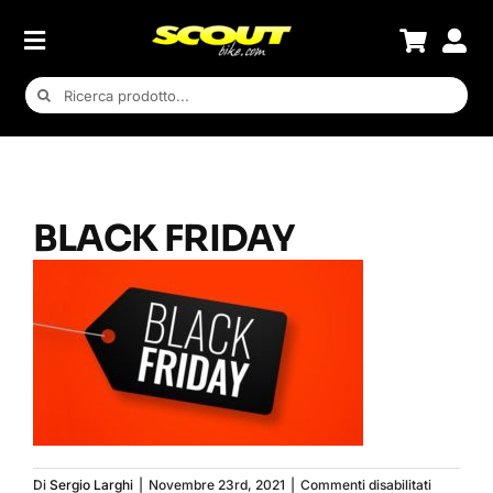
Salta
al
contenuto
Cerca
per:
BLACK FRIDAY
su
Di
Sergio Larghi
|
Novembre 23rd, 2021
|
Commenti disabilitati