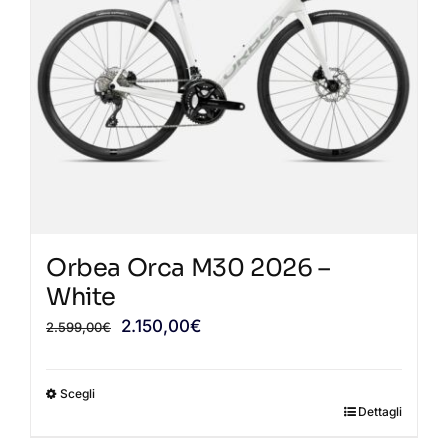
opzioni
possono
essere
scelte
nella
pagina
del
prodotto
Orbea Orca M30 2026 –
White
Il
Il
2.150,00
€
2.599,00
€
prezzo
prezzo
originale
attuale
Scegli
era:
è:
Dettagli
Questo
2.599,00€.
2.150,00€.
prodotto