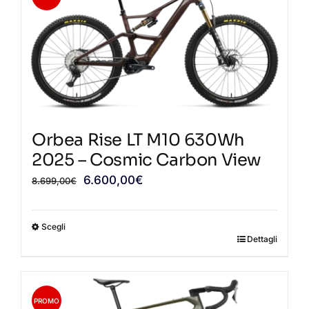
varianti.
Le
opzioni
possono
essere
scelte
nella
Orbea Rise LT M10 630Wh
pagina
2025 – Cosmic Carbon View
del
Il
Il
6.600,00
€
8.699,00
€
prodotto
prezzo
prezzo
originale
attuale
Scegli
era:
è:
Dettagli
Questo
8.699,00€.
6.600,00€.
prodotto
ha
più
PROMO