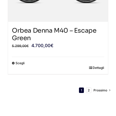
pagina
del
prodotto
Orbea Denna M40 – Escape
Green
Il
Il
4.700,00
€
5.299,00
€
prezzo
prezzo
originale
attuale
Scegli
era:
è:
Dettagli
Questo
5.299,00€.
4.700,00€.
prodotto
ha
più
1
2
Prossimo
varianti.
Le
opzioni