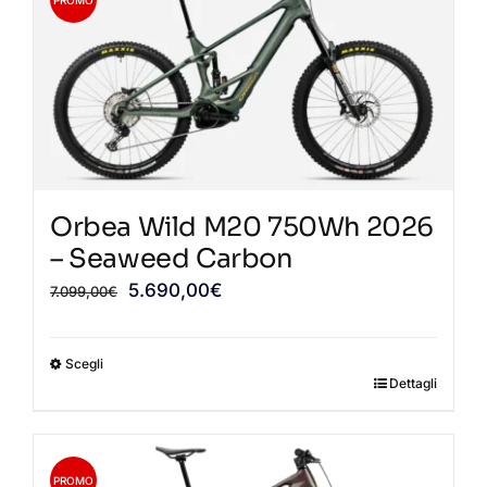
Orbea Wild M20 750Wh 2026
– Seaweed Carbon
Il
Il
5.690,00
€
7.099,00
€
prezzo
prezzo
originale
attuale
Scegli
era:
è:
Dettagli
Questo
7.099,00€.
5.690,00€.
prodotto
ha
più
PROMO