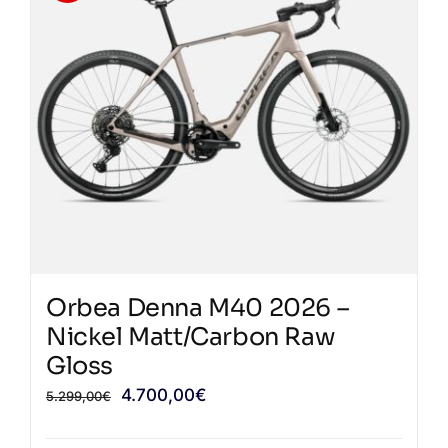
varianti.
Le
opzioni
possono
essere
scelte
nella
pagina
del
prodotto
Orbea Denna M40 2026 –
Nickel Matt/Carbon Raw
Gloss
Il
Il
4.700,00
€
5.299,00
€
prezzo
prezzo