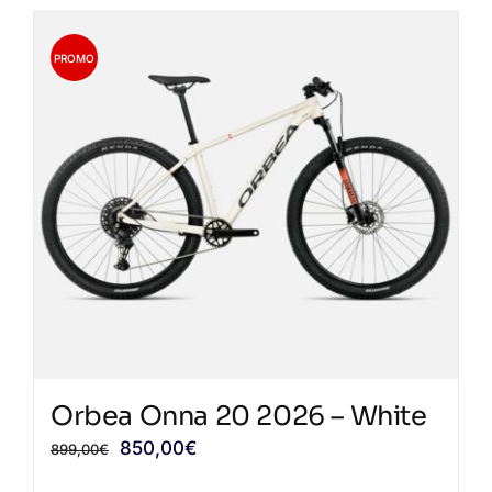
ha
più
PROMO
varianti.
Le
opzioni
possono
essere
scelte
nella
pagina
del
prodotto
Orbea Onna 20 2026 – White
Il
Il
850,00
€
899,00
€
prezzo
prezzo