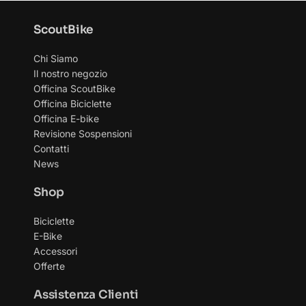
possono
essere
ScoutBike
scelte
Chi Siamo
nella
Il nostro negozio
pagina
Officina ScoutBike
Officina Biciclette
del
Officina E-bike
prodotto
Revisione Sospensioni
Contatti
News
Shop
Biciclette
E-Bike
Accessori
Offerte
Assistenza Clienti