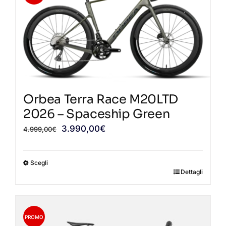
varianti.
Le
opzioni
possono
essere
scelte
nella
Orbea Terra Race M20LTD
pagina
2026 – Spaceship Green
del
Il
Il
3.990,00
€
4.999,00
€
prodotto
prezzo
prezzo
originale
attuale
Scegli
era:
è:
Dettagli
Questo
4.999,00€.
3.990,00€.
prodotto
ha
più
PROMO