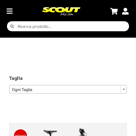
Salta
al
contenuto
Cerca
per:
Taglia

Ogni Taglia
PROMO