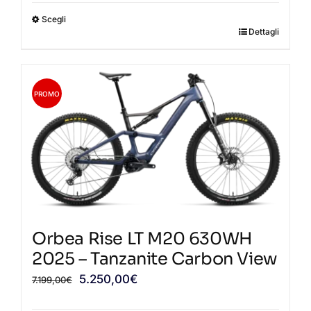
originale
attuale
Scegli
era:
è:
Dettagli
Questo
899,00€.
850,00€.
prodotto
ha
più
PROMO
varianti.
Le
opzioni
possono
essere
scelte
nella
Orbea Rise LT M20 630WH
pagina
2025 – Tanzanite Carbon View
del
Il
Il
5.250,00
€
7.199,00
€
prodotto
prezzo
prezzo