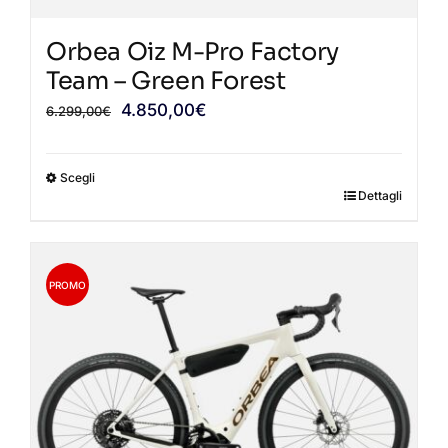
Orbea Oiz M-Pro Factory
Team – Green Forest
Il
Il
4.850,00
€
6.299,00
€
prezzo
prezzo
originale
attuale
Scegli
era:
è:
Dettagli
Questo
6.299,00€.
4.850,00€.
prodotto
ha
più
PROMO
varianti.
Le
opzioni
possono
essere